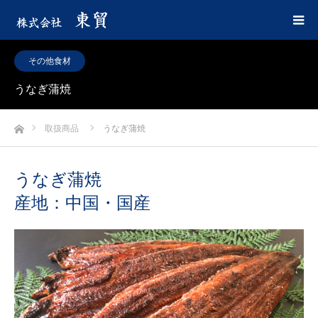
その他食材
うなぎ蒲焼
ホーム
取扱商品
うなぎ蒲焼
うなぎ蒲焼
産地：中国・国産